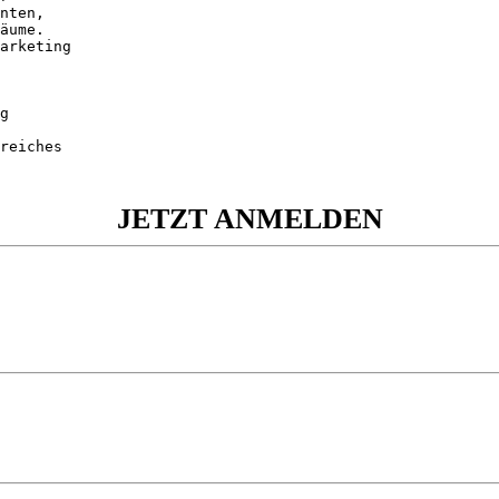
nten,

äume. 

arketing

g

reiches

JETZT ANMELDEN