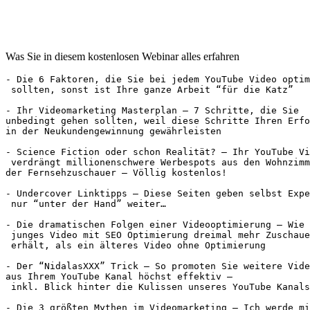
Was Sie in diesem kostenlosen Webinar alles erfahren
- Die 6 Faktoren, die Sie bei jedem YouTube Video optim
 sollten, sonst ist Ihre ganze Arbeit “für die Katz”

- Ihr Videomarketing Masterplan – 7 Schritte, die Sie 

unbedingt gehen sollten, weil diese Schritte Ihren Erfo
in der Neukundengewinnung gewährleisten

- Science Fiction oder schon Realität? – Ihr YouTube Vi
 verdrängt millionenschwere Werbespots aus den Wohnzimm
der Fernsehzuschauer – Völlig kostenlos!

- Undercover Linktipps – Diese Seiten geben selbst Expe
 nur “unter der Hand” weiter…

- Die dramatischen Folgen einer Videooptimierung – Wie 
 junges Video mit SEO Optimierung dreimal mehr Zuschaue
 erhält, als ein älteres Video ohne Optimierung

- Der “NidalasXXX” Trick – So promoten Sie weitere Vide
aus Ihrem YouTube Kanal höchst effektiv –

 inkl. Blick hinter die Kulissen unseres YouTube Kanals

- Die 3 größten Mythen im Videomarketing – Ich werde mi