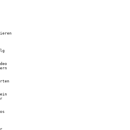
ieren

lg 

deo

ern 

rten

ein

r

os 

r
