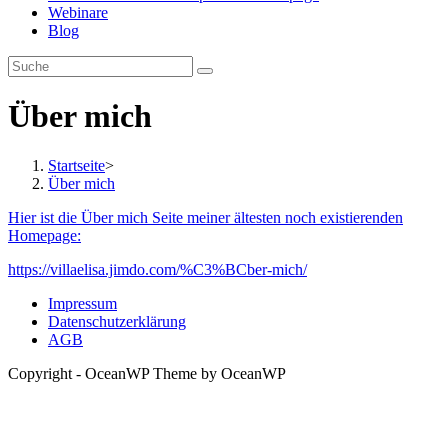
Webinare
Blog
Über mich
Startseite
>
Über mich
Hier ist die Über mich Seite meiner ältesten noch existierenden
Homepage:
https://villaelisa.jimdo.com/%C3%BCber-mich/
Impressum
Datenschutzerklärung
AGB
Copyright - OceanWP Theme by OceanWP