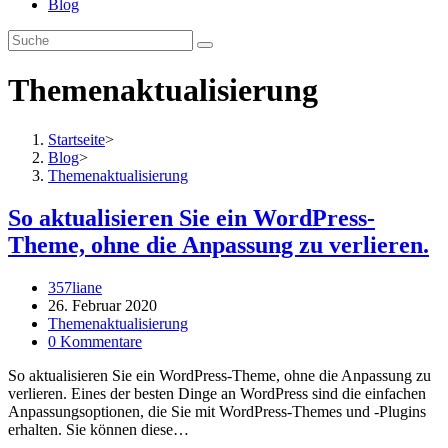
Blog
Themenaktualisierung
Startseite
>
Blog
>
Themenaktualisierung
So aktualisieren Sie ein WordPress-
Theme, ohne die Anpassung zu verlieren.
Beitrags-
357liane
Autor:
Beitrag
26. Februar 2020
veröffentlicht:
Beitrags-
Themenaktualisierung
Kategorie:
Beitrags-
0 Kommentare
Kommentare:
So aktualisieren Sie ein WordPress-Theme, ohne die Anpassung zu
verlieren. Eines der besten Dinge an WordPress sind die einfachen
Anpassungsoptionen, die Sie mit WordPress-Themes und -Plugins
erhalten. Sie können diese…