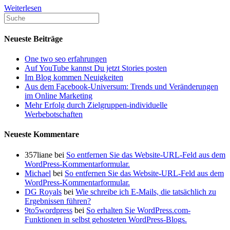
So
Weiterlesen
aktualisieren
Sie
ein
Neueste Beiträge
WordPress-
Theme,
One two seo erfahrungen
ohne
Auf YouTube kannst Du jetzt Stories posten
die
Im Blog kommen Neuigkeiten
Anpassung
Aus dem Facebook-Universum: Trends und Veränderungen
zu
im Online Marketing
verlieren.
Mehr Erfolg durch Zielgruppen-individuelle
Werbebotschaften
Neueste Kommentare
357liane
bei
So entfernen Sie das Website-URL-Feld aus dem
WordPress-Kommentarformular.
Michael
bei
So entfernen Sie das Website-URL-Feld aus dem
WordPress-Kommentarformular.
DG Royals
bei
Wie schreibe ich E-Mails, die tatsächlich zu
Ergebnissen führen?
9to5wordpress
bei
So erhalten Sie WordPress.com-
Funktionen in selbst gehosteten WordPress-Blogs.