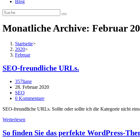
Blog
Monatliche Archive: Februar 2
Startseite
>
2020
>
Februar
SEO-freundliche URLs.
Beitrags-
357liane
Autor:
Beitrag
28. Februar 2020
veröffentlicht:
Beitrags-
SEO
Kategorie:
Beitrags-
0 Kommentare
Kommentare:
SEO-freundliche URLs. Sollte oder sollte ich die Kategorie nicht ein
SEO-
Weiterlesen
freundliche
URLs.
So finden Sie das perfekte WordPress-Th