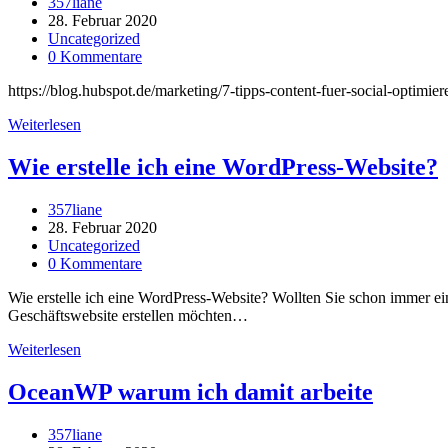
Beitrags-
357liane
von
Autor:
Beitrag
28. Februar 2020
2020
veröffentlicht:
Beitrags-
Uncategorized
(Leistung
Kategorie:
Beitrags-
0 Kommentare
im
Kommentare:
Vergleich)
https://blog.hubspot.de/marketing/7-tipps-content-fuer-social-
7
Weiterlesen
Tipps,
wie
Wie erstelle ich eine WordPress-Website?
Sie
Content
Beitrags-
357liane
für
Autor:
Beitrag
28. Februar 2020
soziale
veröffentlicht:
Beitrags-
Uncategorized
Netzwerke
Kategorie:
Beitrags-
0 Kommentare
optimieren
Kommentare:
können
Wie erstelle ich eine WordPress-Website? Wollten Sie schon immer ein
Geschäftswebsite erstellen möchten…
Wie
Weiterlesen
erstelle
ich
OceanWP warum ich damit arbeite
eine
WordPress-
Beitrags-
357liane
Website?