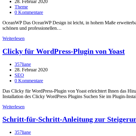
Autor:
Beitrag
28. Februar 2020
veröffentlicht:
Beitrags-
Theme
Kategorie:
Beitrags-
0 Kommentare
Kommentare:
OceanWP Das OceanWP Design ist leicht, in hohem Maße erweiterbar 
schönen und professionellen…
OceanWP
Weiterlesen
warum
ich
Clicky für WordPress-Plugin von Yoast
damit
arbeite
Beitrags-
357liane
Autor:
Beitrag
28. Februar 2020
veröffentlicht:
Beitrags-
SEO
Kategorie:
Beitrags-
0 Kommentare
Kommentare:
Das Clicky für WordPress-Plugin von Yoast erleichtert Ihnen das Hinz
Installation des Clicky WordPress Plugins Suchen Sie im Plugin-Inst
Clicky
Weiterlesen
für
WordPress-
Schritt-für-Schritt-Anleitung zur Steiger
Plugin
von
Beitrags-
357liane
Yoast