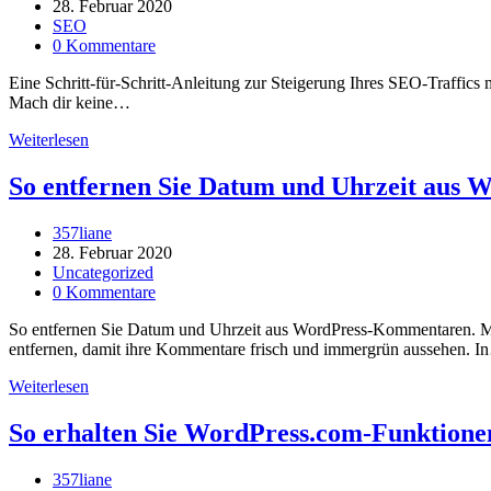
Autor:
Beitrag
28. Februar 2020
veröffentlicht:
Beitrags-
SEO
Kategorie:
Beitrags-
0 Kommentare
Kommentare:
Eine Schritt-für-Schritt-Anleitung zur Steigerung Ihres SEO-Traffics
Mach dir keine…
Schritt-
Weiterlesen
für-
Schritt-
So entfernen Sie Datum und Uhrzeit aus
Anleitung
zur
Beitrags-
357liane
Steigerung
Autor:
Beitrag
28. Februar 2020
Ihres
veröffentlicht:
Beitrags-
Uncategorized
SEO-
Kategorie:
Beitrags-
0 Kommentare
Traffics
Kommentare:
mit
So entfernen Sie Datum und Uhrzeit aus WordPress-Kommentaren. Mö
Ubersuggest
entfernen, damit ihre Kommentare frisch und immergrün aussehen. 
So
Weiterlesen
entfernen
Sie
So erhalten Sie WordPress.com-Funktionen
Datum
und
Beitrags-
357liane
Uhrzeit