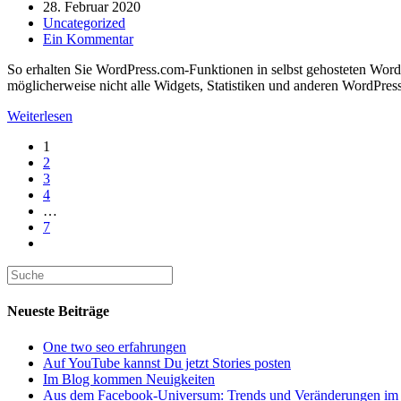
Autor:
Beitrag
28. Februar 2020
aus
veröffentlicht:
Beitrags-
Uncategorized
WordPress-
Kategorie:
Beitrags-
Ein Kommentar
Kommentaren.
Kommentare:
So erhalten Sie WordPress.com-Funktionen in selbst gehosteten Word
möglicherweise nicht alle Widgets, Statistiken und anderen WordPr
So
Weiterlesen
erhalten
1
Sie
2
WordPress.com-
3
Funktionen
4
in
…
selbst
7
gehosteten
Gehe
WordPress-
zur
Blogs.
nächsten
Seite
Neueste Beiträge
One two seo erfahrungen
Auf YouTube kannst Du jetzt Stories posten
Im Blog kommen Neuigkeiten
Aus dem Facebook-Universum: Trends und Veränderungen im 