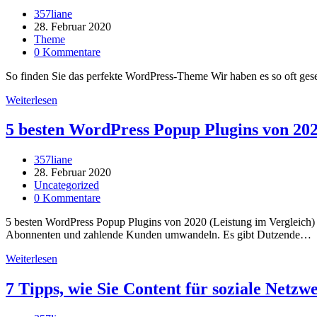
Beitrags-
357liane
Autor:
Beitrag
28. Februar 2020
veröffentlicht:
Beitrags-
Theme
Kategorie:
Beitrags-
0 Kommentare
Kommentare:
So finden Sie das perfekte WordPress-Theme Wir haben es so oft gese
So
Weiterlesen
finden
Sie
5 besten WordPress Popup Plugins von 202
das
perfekte
Beitrags-
357liane
WordPress-
Autor:
Beitrag
28. Februar 2020
Theme
veröffentlicht:
Beitrags-
Uncategorized
Kategorie:
Beitrags-
0 Kommentare
Kommentare:
5 besten WordPress Popup Plugins von 2020 (Leistung im Vergleich
Abonnenten und zahlende Kunden umwandeln. Es gibt Dutzende…
5
Weiterlesen
besten
WordPress
7 Tipps, wie Sie Content für soziale Netz
Popup
Plugins