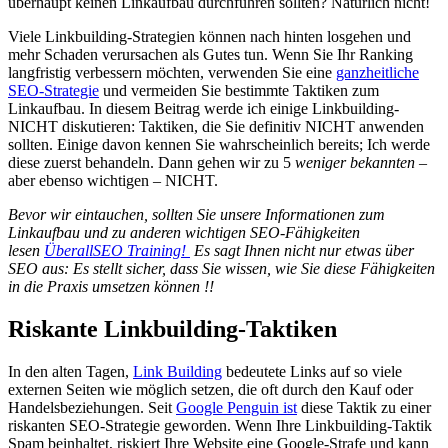
überhaupt keinen Linkaufbau durchführen sollten? Natürlich nicht!
Viele Linkbuilding-Strategien können nach hinten losgehen und
mehr Schaden verursachen als Gutes tun. Wenn Sie Ihr Ranking
langfristig verbessern möchten, verwenden Sie eine
ganzheitliche
SEO-Strategie
und vermeiden Sie bestimmte Taktiken zum
Linkaufbau. In diesem Beitrag werde ich einige Linkbuilding-
NICHT diskutieren: Taktiken, die Sie definitiv NICHT anwenden
sollten. Einige davon kennen Sie wahrscheinlich bereits; Ich werde
diese zuerst behandeln. Dann gehen wir zu 5
weniger bekannten
–
aber ebenso wichtigen – NICHT.
Bevor wir eintauchen, sollten Sie unsere Informationen zum
Linkaufbau und zu anderen wichtigen SEO-Fähigkeiten
lesen
Überall
SEO Training!
Es sagt Ihnen nicht nur etwas über
SEO aus: Es stellt sicher, dass Sie wissen, wie Sie diese Fähigkeiten
in die Praxis umsetzen können !!
Riskante Linkbuilding-Taktiken
In den alten Tagen,
Link Building
bedeutete Links auf so viele
externen Seiten wie möglich setzen, die oft durch den Kauf oder
Handelsbeziehungen. Seit
Google Penguin ist
diese Taktik zu einer
riskanten SEO-Strategie geworden. Wenn Ihre Linkbuilding-Taktik
Spam beinhaltet, riskiert Ihre Website eine Google-Strafe und kann