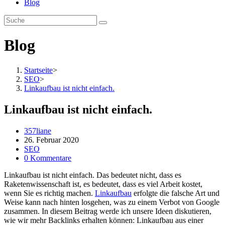
Blog
Blog
Startseite
>
SEO
>
Linkaufbau ist nicht einfach.
Linkaufbau ist nicht einfach.
Beitrags-
357liane
Autor:
Beitrag
26. Februar 2020
veröffentlicht:
Beitrags-
SEO
Kategorie:
Beitrags-
0 Kommentare
Kommentare:
Linkaufbau ist nicht einfach. Das bedeutet nicht, dass es
Raketenwissenschaft ist, es bedeutet, dass es viel Arbeit kostet,
wenn Sie es richtig machen.
Linkaufbau
erfolgte die falsche Art und
Weise kann nach hinten losgehen, was zu einem Verbot von Google
zusammen. In diesem Beitrag werde ich unsere Ideen diskutieren,
wie wir mehr Backlinks erhalten können: Linkaufbau aus einer