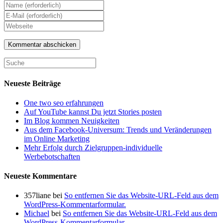
Gib
deinen
Gib
Namen
deine
Gib
oder
E-
deine
Benutzernamen
Mail-
Website-
zum
Adresse
URL
Kommentieren
zum
ein
ein
Kommentieren
(optional)
ein
Neueste Beiträge
One two seo erfahrungen
Auf YouTube kannst Du jetzt Stories posten
Im Blog kommen Neuigkeiten
Aus dem Facebook-Universum: Trends und Veränderungen
im Online Marketing
Mehr Erfolg durch Zielgruppen-individuelle
Werbebotschaften
Neueste Kommentare
357liane
bei
So entfernen Sie das Website-URL-Feld aus dem
WordPress-Kommentarformular.
Michael
bei
So entfernen Sie das Website-URL-Feld aus dem
WordPress-Kommentarformular.