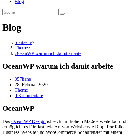
Blog
Blog
Startseite
>
Theme
>
OceanWP warum ich damit arbeite
OceanWP warum ich damit arbeite
Beitrags-
357liane
Autor:
Beitrag
28. Februar 2020
veröffentlicht:
Beitrags-
Theme
Kategorie:
Beitrags-
0 Kommentare
Kommentare:
OceanWP
Das
OceanWP Design
ist leicht, in hohem Maße erweiterbar und
ermöglicht es Dir, fast jede Art von Website wie Blog, Portfolio,
Business-Website und WooCommerce-Schaufenster mit einem