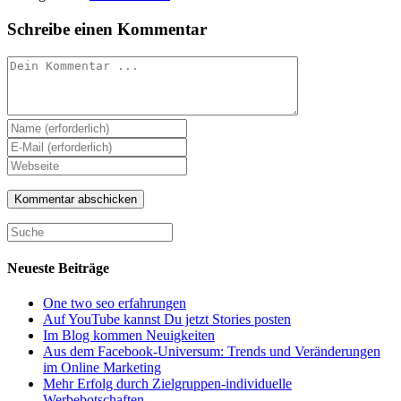
Schreibe einen Kommentar
Kommentieren
Gib
deinen
Gib
Namen
deine
Gib
oder
E-
deine
Benutzernamen
Mail-
Website-
zum
Adresse
URL
Kommentieren
zum
ein
ein
Kommentieren
(optional)
ein
Neueste Beiträge
One two seo erfahrungen
Auf YouTube kannst Du jetzt Stories posten
Im Blog kommen Neuigkeiten
Aus dem Facebook-Universum: Trends und Veränderungen
im Online Marketing
Mehr Erfolg durch Zielgruppen-individuelle
Werbebotschaften