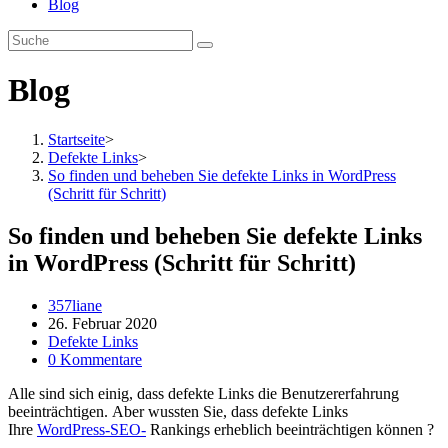
Blog
Blog
Startseite
>
Defekte Links
>
So finden und beheben Sie defekte Links in WordPress
(Schritt für Schritt)
So finden und beheben Sie defekte Links
in WordPress (Schritt für Schritt)
Beitrags-
357liane
Autor:
Beitrag
26. Februar 2020
veröffentlicht:
Beitrags-
Defekte Links
Kategorie:
Beitrags-
0 Kommentare
Kommentare:
Alle sind sich einig, dass defekte Links die Benutzererfahrung
beeinträchtigen. Aber wussten Sie, dass defekte Links
Ihre
WordPress-SEO-
Rankings erheblich beeinträchtigen können ?