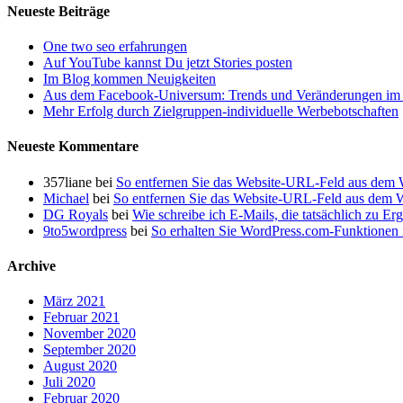
Anleitung
Neueste Beiträge
zur
Steigerung
One two seo erfahrungen
Ihres
Auf YouTube kannst Du jetzt Stories posten
SEO-
Im Blog kommen Neuigkeiten
Traffics
Aus dem Facebook-Universum: Trends und Veränderungen im 
mit
Mehr Erfolg durch Zielgruppen-individuelle Werbebotschaften
Ubersuggest
Neueste Kommentare
357liane
bei
So entfernen Sie das Website-URL-Feld aus dem
Michael
bei
So entfernen Sie das Website-URL-Feld aus dem
DG Royals
bei
Wie schreibe ich E-Mails, die tatsächlich zu Er
9to5wordpress
bei
So erhalten Sie WordPress.com-Funktionen i
Archive
März 2021
Februar 2021
November 2020
September 2020
August 2020
Juli 2020
Februar 2020