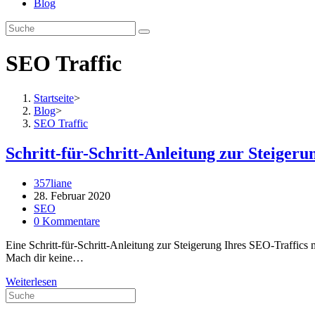
Blog
SEO Traffic
Startseite
>
Blog
>
SEO Traffic
Schritt-für-Schritt-Anleitung zur Steiger
Beitrags-
357liane
Autor:
Beitrag
28. Februar 2020
veröffentlicht:
Beitrags-
SEO
Kategorie:
Beitrags-
0 Kommentare
Kommentare:
Eine Schritt-für-Schritt-Anleitung zur Steigerung Ihres SEO-Traffics
Mach dir keine…
Schritt-
Weiterlesen
für-
Schritt-