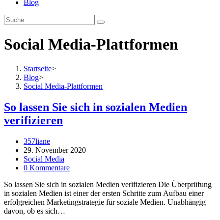
Blog
Social Media-Plattformen
Startseite
>
Blog
>
Social Media-Plattformen
So lassen Sie sich in sozialen Medien
verifizieren
Beitrags-
357liane
Autor:
Beitrag
29. November 2020
veröffentlicht:
Beitrags-
Social Media
Kategorie:
Beitrags-
0 Kommentare
Kommentare:
So lassen Sie sich in sozialen Medien verifizieren Die Überprüfung
in sozialen Medien ist einer der ersten Schritte zum Aufbau einer
erfolgreichen Marketingstrategie für soziale Medien. Unabhängig
davon, ob es sich…