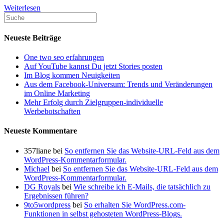
So
Weiterlesen
lassen
Sie
sich
Neueste Beiträge
in
sozialen
One two seo erfahrungen
Medien
Auf YouTube kannst Du jetzt Stories posten
verifizieren
Im Blog kommen Neuigkeiten
Aus dem Facebook-Universum: Trends und Veränderungen
im Online Marketing
Mehr Erfolg durch Zielgruppen-individuelle
Werbebotschaften
Neueste Kommentare
357liane
bei
So entfernen Sie das Website-URL-Feld aus dem
WordPress-Kommentarformular.
Michael
bei
So entfernen Sie das Website-URL-Feld aus dem
WordPress-Kommentarformular.
DG Royals
bei
Wie schreibe ich E-Mails, die tatsächlich zu
Ergebnissen führen?
9to5wordpress
bei
So erhalten Sie WordPress.com-
Funktionen in selbst gehosteten WordPress-Blogs.