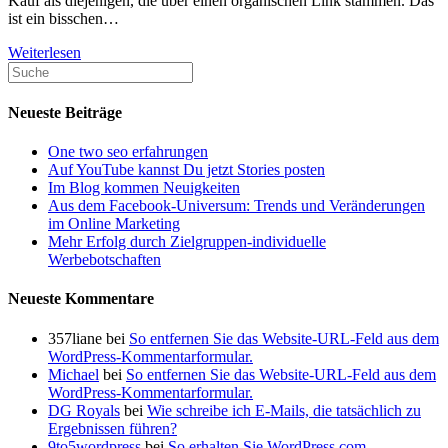
Kauf als diejenigen, die über einen organischen Link stammen. Das
ist ein bisschen…
So
Weiterlesen
wählen
Sie
die
Neueste Beiträge
richtige
Werbe-
One two seo erfahrungen
Agentur
Auf YouTube kannst Du jetzt Stories posten
aus
Im Blog kommen Neuigkeiten
Aus dem Facebook-Universum: Trends und Veränderungen
im Online Marketing
Mehr Erfolg durch Zielgruppen-individuelle
Werbebotschaften
Neueste Kommentare
357liane
bei
So entfernen Sie das Website-URL-Feld aus dem
WordPress-Kommentarformular.
Michael
bei
So entfernen Sie das Website-URL-Feld aus dem
WordPress-Kommentarformular.
DG Royals
bei
Wie schreibe ich E-Mails, die tatsächlich zu
Ergebnissen führen?
9to5wordpress
bei
So erhalten Sie WordPress.com-