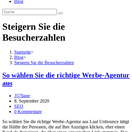
Blog
Steigern Sie die
Besucherzahlen
Startseite
>
Blog
>
Steigern Sie die Besucherzahlen
So wählen Sie die richtige Werbe-Agentur
aus
Beitrags-
357liane
Autor:
Beitrag
8. September 2020
veröffentlicht:
Beitrags-
SEO
Kategorie:
Beitrags-
0 Kommentare
Kommentare:
So wählen Sie die richtige Werbe-Agentur aus Laut Unbounce tätigt
die Hälfte der Personen, die auf Ihre Anzeigen klicken, eher einen