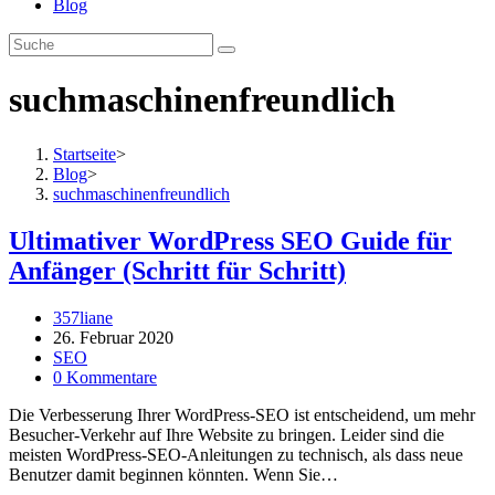
Blog
suchmaschinenfreundlich
Startseite
>
Blog
>
suchmaschinenfreundlich
Ultimativer WordPress SEO Guide für
Anfänger (Schritt für Schritt)
Beitrags-
357liane
Autor:
Beitrag
26. Februar 2020
veröffentlicht:
Beitrags-
SEO
Kategorie:
Beitrags-
0 Kommentare
Kommentare:
Die Verbesserung Ihrer WordPress-SEO ist entscheidend, um mehr
Besucher-Verkehr auf Ihre Website zu bringen. Leider sind die
meisten WordPress-SEO-Anleitungen zu technisch, als dass neue
Benutzer damit beginnen könnten. Wenn Sie…