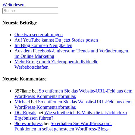
Ultimativer
Weiterlesen
WordPress
SEO
Guide
Neueste Beiträge
für
Anfänger
One two seo erfahrungen
(Schritt
Auf YouTube kannst Du jetzt Stories posten
für
Im Blog kommen Neuigkeiten
Schritt)
Aus dem Facebook-Universum: Trends und Veränderungen
im Online Marketing
Mehr Erfolg durch Zielgruppen-individuelle
Werbebotschaften
Neueste Kommentare
357liane
bei
So entfernen Sie das Website-URL-Feld aus dem
WordPress-Kommentarformular.
Michael
bei
So entfernen Sie das Website-URL-Feld aus dem
WordPress-Kommentarformular.
DG Royals
bei
Wie schreibe ich E-Mails, die tatsächlich zu
Ergebnissen führen?
9to5wordpress
bei
So erhalten Sie WordPress.com-
Funktionen in selbst gehosteten WordPress-Blogs.