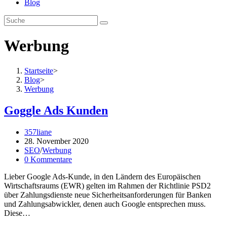
Blog
Werbung
Startseite
>
Blog
>
Werbung
Goggle Ads Kunden
Beitrags-
357liane
Autor:
Beitrag
28. November 2020
veröffentlicht:
Beitrags-
SEO
/
Werbung
Kategorie:
Beitrags-
0 Kommentare
Kommentare:
Lieber Google Ads-Kunde, in den Ländern des Europäischen
Wirtschaftsraums (EWR) gelten im Rahmen der Richtlinie PSD2
über Zahlungsdienste neue Sicherheitsanforderungen für Banken
und Zahlungsabwickler, denen auch Google entsprechen muss.
Diese…