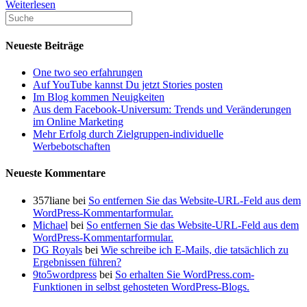
Goggle
Weiterlesen
Ads
Kunden
Neueste Beiträge
One two seo erfahrungen
Auf YouTube kannst Du jetzt Stories posten
Im Blog kommen Neuigkeiten
Aus dem Facebook-Universum: Trends und Veränderungen
im Online Marketing
Mehr Erfolg durch Zielgruppen-individuelle
Werbebotschaften
Neueste Kommentare
357liane
bei
So entfernen Sie das Website-URL-Feld aus dem
WordPress-Kommentarformular.
Michael
bei
So entfernen Sie das Website-URL-Feld aus dem
WordPress-Kommentarformular.
DG Royals
bei
Wie schreibe ich E-Mails, die tatsächlich zu
Ergebnissen führen?
9to5wordpress
bei
So erhalten Sie WordPress.com-
Funktionen in selbst gehosteten WordPress-Blogs.