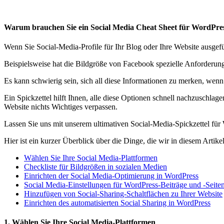
Warum brauchen Sie ein Social Media Cheat Sheet für WordPre
Wenn Sie Social-Media-Profile für Ihr Blog oder Ihre Website ausgefüh
Beispielsweise hat die Bildgröße von Facebook spezielle Anforderunge
Es kann schwierig sein, sich all diese Informationen zu merken, wenn S
Ein Spickzettel hilft Ihnen, alle diese Optionen schnell nachzuschlage
Website nichts Wichtiges verpassen.
Lassen Sie uns mit unserem ultimativen Social-Media-Spickzettel fü
Hier ist ein kurzer Überblick über die Dinge, die wir in diesem Artik
Wählen Sie Ihre Social Media-Plattformen
Checkliste für Bildgrößen in sozialen Medien
Einrichten der Social Media-Optimierung in WordPress
Social Media-Einstellungen für WordPress-Beiträge und -Seite
Hinzufügen von Social-Sharing-Schaltflächen zu Ihrer Website
Einrichten des automatisierten Social Sharing in WordPress
1. Wählen Sie Ihre Social Media-Plattformen