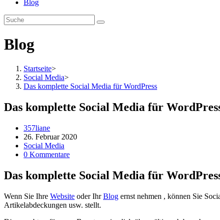
Blog
Blog
Startseite
>
Social Media
>
Das komplette Social Media für WordPress
Das komplette Social Media für WordPres
Beitrags-
357liane
Autor:
Beitrag
26. Februar 2020
veröffentlicht:
Beitrags-
Social Media
Kategorie:
Beitrags-
0 Kommentare
Kommentare:
Das komplette Social Media für WordPress
Wenn Sie Ihre
Website
oder Ihr
Blog
ernst nehmen , können Sie Social
Artikelabdeckungen usw. stellt.