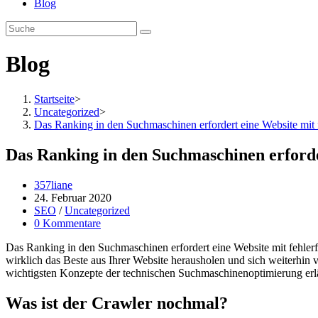
Blog
Blog
Startseite
>
Uncategorized
>
Das Ranking in den Suchmaschinen erfordert eine Website mit
Das Ranking in den Suchmaschinen erforde
Beitrags-
357liane
Autor:
Beitrag
24. Februar 2020
veröffentlicht:
Beitrags-
SEO
/
Uncategorized
Kategorie:
Beitrags-
0 Kommentare
Kommentare:
Das Ranking in den Suchmaschinen erfordert eine Website mit fehler
wirklich das Beste aus Ihrer Website herausholen und sich weiterhi
wichtigsten Konzepte der technischen Suchmaschinenoptimierung erlä
Was ist der Crawler nochmal?