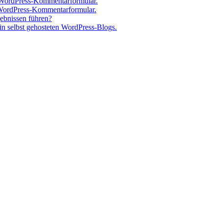
 WordPress-Kommentarformular.
 WordPress-Kommentarformular.
gebnissen führen?
n selbst gehosteten WordPress-Blogs.