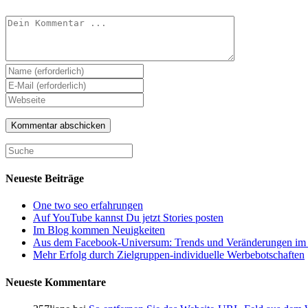
Kommentieren
Gib
deinen
Gib
Namen
deine
Gib
oder
E-
deine
Benutzernamen
Mail-
Website-
zum
Adresse
URL
Kommentieren
zum
ein
ein
Kommentieren
(optional)
ein
Neueste Beiträge
One two seo erfahrungen
Auf YouTube kannst Du jetzt Stories posten
Im Blog kommen Neuigkeiten
Aus dem Facebook-Universum: Trends und Veränderungen im 
Mehr Erfolg durch Zielgruppen-individuelle Werbebotschaften
Neueste Kommentare