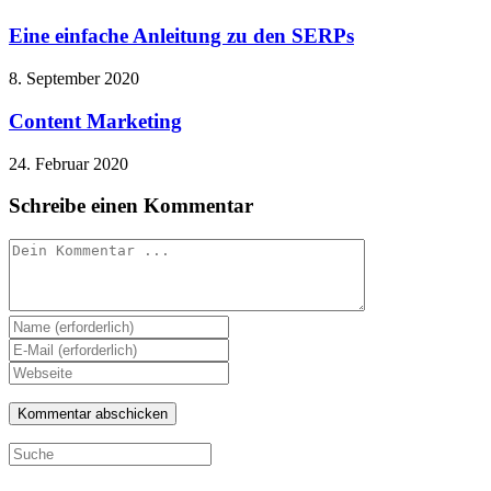
Eine einfache Anleitung zu den SERPs
8. September 2020
Content Marketing
24. Februar 2020
Schreibe einen Kommentar
Kommentieren
Gib
deinen
Gib
Namen
deine
Gib
oder
E-
deine
Benutzernamen
Mail-
Website-
zum
Adresse
URL
Kommentieren
zum
ein
ein
Kommentieren
(optional)
ein