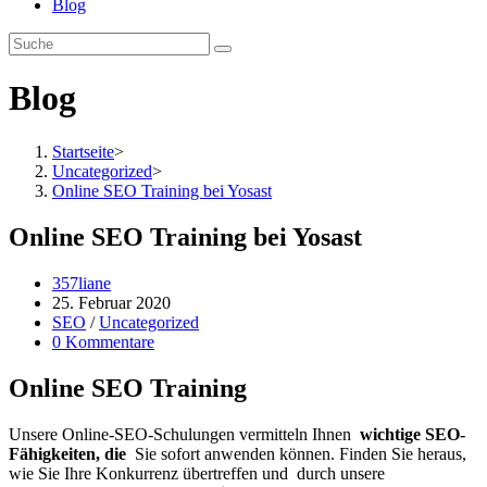
Blog
Blog
Startseite
>
Uncategorized
>
Online SEO Training bei Yosast
Online SEO Training bei Yosast
Beitrags-
357liane
Autor:
Beitrag
25. Februar 2020
veröffentlicht:
Beitrags-
SEO
/
Uncategorized
Kategorie:
Beitrags-
0 Kommentare
Kommentare:
Online SEO Training
Unsere Online-SEO-Schulungen vermitteln Ihnen
wichtige SEO-
Fähigkeiten, die
Sie sofort anwenden können. Finden Sie heraus,
wie Sie Ihre Konkurrenz übertreffen und durch unsere