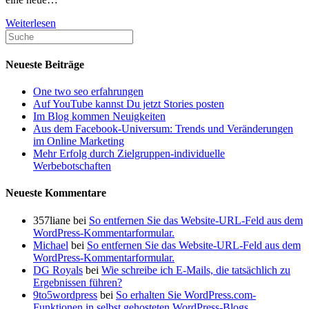
Wie
Weiterlesen
sich
Signale
auf
Neueste Beiträge
die
Algorithmen
One two seo erfahrungen
von
Auf YouTube kannst Du jetzt Stories posten
Google
Im Blog kommen Neuigkeiten
auswirken
Aus dem Facebook-Universum: Trends und Veränderungen
im Online Marketing
Mehr Erfolg durch Zielgruppen-individuelle
Werbebotschaften
Neueste Kommentare
357liane
bei
So entfernen Sie das Website-URL-Feld aus dem
WordPress-Kommentarformular.
Michael
bei
So entfernen Sie das Website-URL-Feld aus dem
WordPress-Kommentarformular.
DG Royals
bei
Wie schreibe ich E-Mails, die tatsächlich zu
Ergebnissen führen?
9to5wordpress
bei
So erhalten Sie WordPress.com-
Funktionen in selbst gehosteten WordPress-Blogs.