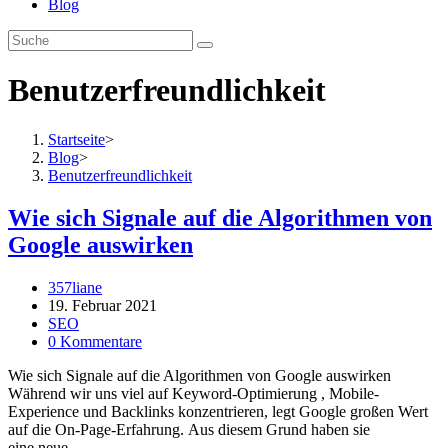
Blog
Benutzerfreundlichkeit
Startseite
>
Blog
>
Benutzerfreundlichkeit
Wie sich Signale auf die Algorithmen von
Google auswirken
Beitrags-
357liane
Autor:
Beitrag
19. Februar 2021
veröffentlicht:
Beitrags-
SEO
Kategorie:
Beitrags-
0 Kommentare
Kommentare:
Wie sich Signale auf die Algorithmen von Google auswirken
Während wir uns viel auf Keyword-Optimierung , Mobile-
Experience und Backlinks konzentrieren, legt Google großen Wert
auf die On-Page-Erfahrung. Aus diesem Grund haben sie
eine neue…