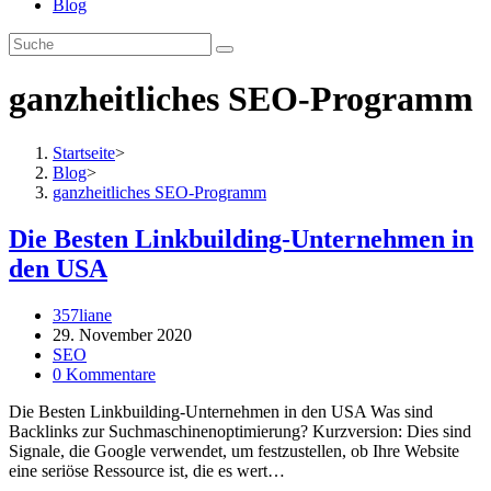
Blog
ganzheitliches SEO-Programm
Startseite
>
Blog
>
ganzheitliches SEO-Programm
Die Besten Linkbuilding-Unternehmen in
den USA
Beitrags-
357liane
Autor:
Beitrag
29. November 2020
veröffentlicht:
Beitrags-
SEO
Kategorie:
Beitrags-
0 Kommentare
Kommentare:
Die Besten Linkbuilding-Unternehmen in den USA Was sind
Backlinks zur Suchmaschinenoptimierung? Kurzversion: Dies sind
Signale, die Google verwendet, um festzustellen, ob Ihre Website
eine seriöse Ressource ist, die es wert…