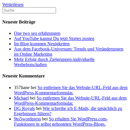
Die
Weiterlesen
Besten
Linkbuilding-
Unternehmen
Neueste Beiträge
in
den
One two seo erfahrungen
USA
Auf YouTube kannst Du jetzt Stories posten
Im Blog kommen Neuigkeiten
Aus dem Facebook-Universum: Trends und Veränderungen
im Online Marketing
Mehr Erfolg durch Zielgruppen-individuelle
Werbebotschaften
Neueste Kommentare
357liane
bei
So entfernen Sie das Website-URL-Feld aus dem
WordPress-Kommentarformular.
Michael
bei
So entfernen Sie das Website-URL-Feld aus dem
WordPress-Kommentarformular.
DG Royals
bei
Wie schreibe ich E-Mails, die tatsächlich zu
Ergebnissen führen?
9to5wordpress
bei
So erhalten Sie WordPress.com-
Funktionen in selbst gehosteten WordPress-Blogs.