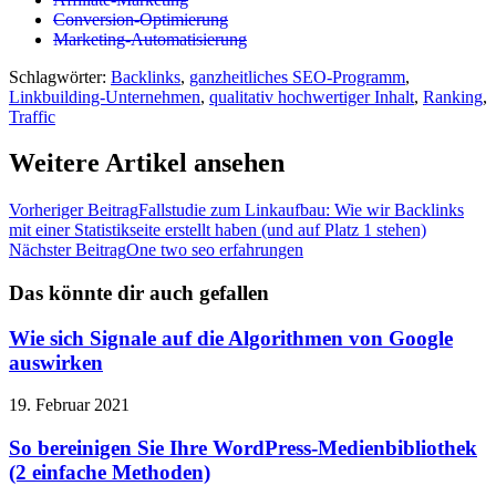
Conversion-Optimierung
Marketing-Automatisierung
Schlagwörter:
Backlinks
,
ganzheitliches SEO-Programm
,
Linkbuilding-Unternehmen
,
qualitativ hochwertiger Inhalt
,
Ranking
,
Traffic
Weitere Artikel ansehen
Vorheriger Beitrag
Fallstudie zum Linkaufbau: Wie wir Backlinks
mit einer Statistikseite erstellt haben (und auf Platz 1 stehen)
Nächster Beitrag
One two seo erfahrungen
Das könnte dir auch gefallen
Wie sich Signale auf die Algorithmen von Google
auswirken
19. Februar 2021
So bereinigen Sie Ihre WordPress-Medienbibliothek
(2 einfache Methoden)