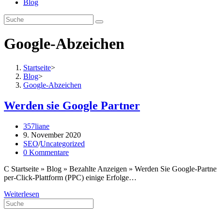
Blog
Google-Abzeichen
Startseite
>
Blog
>
Google-Abzeichen
Werden sie Google Partner
Beitrags-
357liane
Autor:
Beitrag
9. November 2020
veröffentlicht:
Beitrags-
SEO
/
Uncategorized
Kategorie:
Beitrags-
0 Kommentare
Kommentare:
C Startseite » Blog » Bezahlte Anzeigen » Werden Sie Google-Partne
per-Click-Plattform (PPC) einige Erfolge…
Werden
Weiterlesen
sie
Google