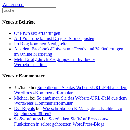
So
Weiterlesen
wählen
Sie
das
Neueste Beiträge
richtige
Fokus-
One two seo erfahrungen
Keyword
Auf YouTube kannst Du jetzt Stories posten
aus
Im Blog kommen Neuigkeiten
Aus dem Facebook-Universum: Trends und Veränderungen
im Online Marketing
Mehr Erfolg durch Zielgruppen-individuelle
Werbebotschaften
Neueste Kommentare
357liane
bei
So entfernen Sie das Website-URL-Feld aus dem
WordPress-Kommentarformular.
Michael
bei
So entfernen Sie das Website-URL-Feld aus dem
WordPress-Kommentarformular.
DG Royals
bei
Wie schreibe ich E-Mails, die tatsächlich zu
Ergebnissen führen?
9to5wordpress
bei
So erhalten Sie WordPress.com-
Funktionen in selbst gehosteten WordPress-Blogs.