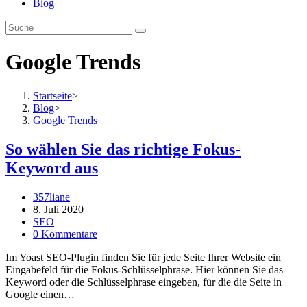
Blog
Google Trends
Startseite
>
Blog
>
Google Trends
So wählen Sie das richtige Fokus-
Keyword aus
Beitrags-
357liane
Autor:
Beitrag
8. Juli 2020
veröffentlicht:
Beitrags-
SEO
Kategorie:
Beitrags-
0 Kommentare
Kommentare:
Im Yoast SEO-Plugin finden Sie für jede Seite Ihrer Website ein
Eingabefeld für die Fokus-Schlüsselphrase. Hier können Sie das
Keyword oder die Schlüsselphrase eingeben, für die die Seite in
Google einen…