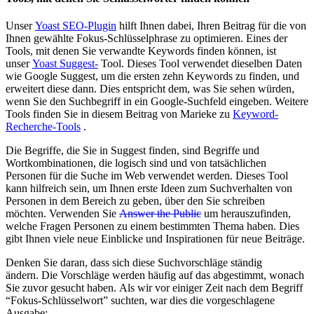
Unser
Yoast SEO-Plugin
hilft Ihnen dabei, Ihren Beitrag für die von
Ihnen gewählte Fokus-Schlüsselphrase zu optimieren. Eines der
Tools, mit denen Sie verwandte Keywords finden können, ist
unser
Yoast Suggest-
Tool. Dieses Tool verwendet dieselben Daten
wie Google Suggest, um die ersten zehn Keywords zu finden, und
erweitert diese dann. Dies entspricht dem, was Sie sehen würden,
wenn Sie den Suchbegriff in ein Google-Suchfeld eingeben. Weitere
Tools finden Sie in diesem Beitrag von Marieke zu
Keyword-
Recherche-Tools
.
Die Begriffe, die Sie in Suggest finden, sind Begriffe und
Wortkombinationen, die logisch sind und von tatsächlichen
Personen für die Suche im Web verwendet werden. Dieses Tool
kann hilfreich sein, um Ihnen erste Ideen zum Suchverhalten von
Personen in dem Bereich zu geben, über den Sie schreiben
möchten. Verwenden Sie
Answer the Public
um herauszufinden,
welche Fragen Personen zu einem bestimmten Thema haben. Dies
gibt Ihnen viele neue Einblicke und Inspirationen für neue Beiträge.
Denken Sie daran, dass sich diese Suchvorschläge ständig
ändern. Die Vorschläge werden häufig auf das abgestimmt, wonach
Sie zuvor gesucht haben. Als wir vor einiger Zeit nach dem Begriff
“Fokus-Schlüsselwort” suchten, war dies die vorgeschlagene
Ausgabe: