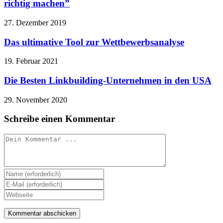
richtig machen”
27. Dezember 2019
Das ultimative Tool zur Wettbewerbsanalyse
19. Februar 2021
Die Besten Linkbuilding-Unternehmen in den USA
29. November 2020
Schreibe einen Kommentar
Kommentieren
Gib
deinen
Gib
Namen
deine
Gib
oder
E-
deine
Benutzernamen
Mail-
Website-
zum
Adresse
URL