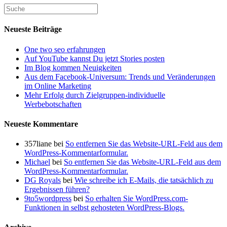
Kommentieren
zum
ein
ein
Kommentieren
(optional)
ein
Neueste Beiträge
One two seo erfahrungen
Auf YouTube kannst Du jetzt Stories posten
Im Blog kommen Neuigkeiten
Aus dem Facebook-Universum: Trends und Veränderungen
im Online Marketing
Mehr Erfolg durch Zielgruppen-individuelle
Werbebotschaften
Neueste Kommentare
357liane
bei
So entfernen Sie das Website-URL-Feld aus dem
WordPress-Kommentarformular.
Michael
bei
So entfernen Sie das Website-URL-Feld aus dem
WordPress-Kommentarformular.
DG Royals
bei
Wie schreibe ich E-Mails, die tatsächlich zu
Ergebnissen führen?
9to5wordpress
bei
So erhalten Sie WordPress.com-
Funktionen in selbst gehosteten WordPress-Blogs.