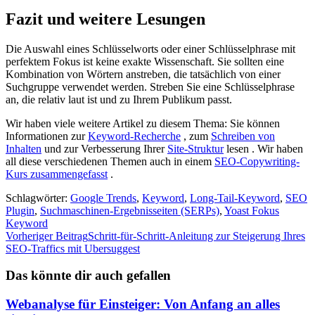
Fazit und weitere Lesungen
Die Auswahl eines Schlüsselworts oder einer Schlüsselphrase mit
perfektem Fokus ist keine exakte Wissenschaft. Sie sollten eine
Kombination von Wörtern anstreben, die tatsächlich von einer
Suchgruppe verwendet werden. Streben Sie eine Schlüsselphrase
an, die relativ laut ist und zu Ihrem Publikum passt.
Wir haben viele weitere Artikel zu diesem Thema: Sie können
Informationen zur
Keyword-Recherche
, zum
Schreiben von
Inhalten
und zur Verbesserung Ihrer
Site-Struktur
lesen . Wir haben
all diese verschiedenen Themen auch in einem
SEO-Copywriting-
Kurs zusammengefasst
.
Schlagwörter:
Google Trends
,
Keyword
,
Long-Tail-Keyword
,
SEO
Plugin
,
Suchmaschinen-Ergebnisseiten (SERPs)
,
Yoast Fokus
Keyword
Weitere
Vorheriger Beitrag
Schritt-für-Schritt-Anleitung zur Steigerung Ihres
SEO-Traffics mit Ubersuggest
Artikel
ansehen
Das könnte dir auch gefallen
Webanalyse für Einsteiger: Von Anfang an alles