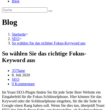
Blog
Blog
Startseite
>
SEO
>
So wählen Sie das richtige Fokus-Keyword aus
So wählen Sie das richtige Fokus-
Keyword aus
Beitrags-
357liane
Autor:
Beitrag
8. Juli 2020
veröffentlicht:
Beitrags-
SEO
Kategorie:
Beitrags-
0 Kommentare
Kommentare:
Im Yoast SEO-Plugin finden Sie für jede Seite Ihrer Website ein
Eingabefeld für die Fokus-Schlüsselphrase. Hier können Sie das
Keyword oder die Schlüsselphrase eingeben, für die die Seite in
Google einen Rang haben soll. Wenn Sie dies tun, überprüft Yoast
SEO den Inhalt dieser Seite, um festzustellen, ob Suchmaschinen