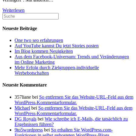
Wie
Weiterlesen
Marketing
Siloing
Ihr
Neueste Beiträge
Geschäft
ruinieren
One two seo erfahrungen
kann
Auf YouTube kannst Du jetzt Stories posten
Im Blog kommen Neuigkeiten
Aus dem Facebook-Universum: Trends und Veränderungen
im Online Marketing
Mehr Erfolg durch Zielgruppen-individuelle
Werbebotschaften
Neueste Kommentare
357liane
bei
So entfernen Sie das Website-URL-Feld aus dem
WordPress-Kommentarformular.
Michael
bei
So entfernen Sie das Website-URL-Feld aus dem
WordPress-Kommentarformular.
DG Royals
bei
Wie schreibe ich E-Mails, die tatsächlich zu
Ergebnissen führen?
9to5wordpress
bei
So erhalten Sie WordPress.com-
Funktionen in selbst gehosteten WordPress-Blogs.