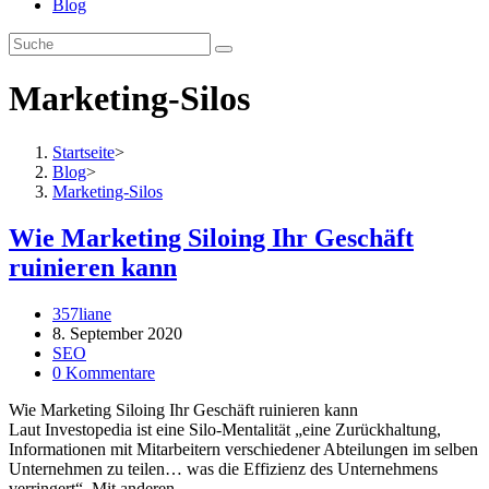
Blog
Marketing-Silos
Startseite
>
Blog
>
Marketing-Silos
Wie Marketing Siloing Ihr Geschäft
ruinieren kann
Beitrags-
357liane
Autor:
Beitrag
8. September 2020
veröffentlicht:
Beitrags-
SEO
Kategorie:
Beitrags-
0 Kommentare
Kommentare:
Wie Marketing Siloing Ihr Geschäft ruinieren kann
Laut Investopedia ist eine Silo-Mentalität „eine Zurückhaltung,
Informationen mit Mitarbeitern verschiedener Abteilungen im selben
Unternehmen zu teilen… was die Effizienz des Unternehmens
verringert“. Mit anderen…