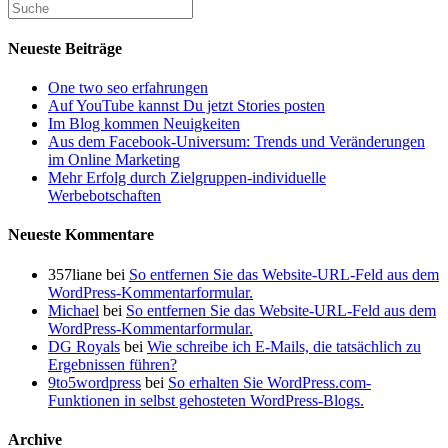
sie
Google
Partner
Neueste Beiträge
One two seo erfahrungen
Auf YouTube kannst Du jetzt Stories posten
Im Blog kommen Neuigkeiten
Aus dem Facebook-Universum: Trends und Veränderungen
im Online Marketing
Mehr Erfolg durch Zielgruppen-individuelle
Werbebotschaften
Neueste Kommentare
357liane
bei
So entfernen Sie das Website-URL-Feld aus dem
WordPress-Kommentarformular.
Michael
bei
So entfernen Sie das Website-URL-Feld aus dem
WordPress-Kommentarformular.
DG Royals
bei
Wie schreibe ich E-Mails, die tatsächlich zu
Ergebnissen führen?
9to5wordpress
bei
So erhalten Sie WordPress.com-
Funktionen in selbst gehosteten WordPress-Blogs.
Archive