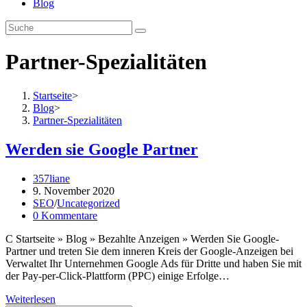
Blog
Partner-Spezialitäten
Startseite
>
Blog
>
Partner-Spezialitäten
Werden sie Google Partner
Beitrags-
357liane
Autor:
Beitrag
9. November 2020
veröffentlicht:
Beitrags-
SEO
/
Uncategorized
Kategorie:
Beitrags-
0 Kommentare
Kommentare:
C Startseite » Blog » Bezahlte Anzeigen » Werden Sie Google-
Partner und treten Sie dem inneren Kreis der Google-Anzeigen bei
Verwaltet Ihr Unternehmen Google Ads für Dritte und haben Sie mit
der Pay-per-Click-Plattform (PPC) einige Erfolge…
Werden
Weiterlesen