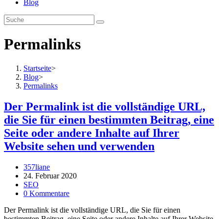
Blog
Permalinks
Startseite
>
Blog
>
Permalinks
Der Permalink ist die vollständige URL,
die Sie für einen bestimmten Beitrag, eine
Seite oder andere Inhalte auf Ihrer
Website sehen und verwenden
Beitrags-
357liane
Autor:
Beitrag
24. Februar 2020
veröffentlicht:
Beitrags-
SEO
Kategorie:
Beitrags-
0 Kommentare
Kommentare:
Der Permalink ist die vollständige URL, die Sie für einen
bestimmten Beitrag, eine Seite oder andere Inhalte auf Ihrer Website