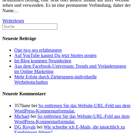
sehen und verwenden. Es ist eine permanente Verbindung, daher der
Name…
Der
Weiterlesen
Permalink
ist
die
Neueste Beiträge
vollständige
URL,
One two seo erfahrungen
die
Auf YouTube kannst Du jetzt Stories posten
Sie
Im Blog kommen Neuigkeiten
für
Aus dem Facebook-Universum: Trends und Veränderungen
einen
im Online Marketing
bestimmten
Mehr Erfolg durch Zielgruppen-individuelle
Beitrag,
Werbebotschaften
eine
Seite
Neueste Kommentare
oder
andere
357liane
bei
So entfernen Sie das Website-URL-Feld aus dem
Inhalte
WordPress-Kommentarformular.
auf
Michael
bei
So entfernen Sie das Website-URL-Feld aus dem
Ihrer
WordPress-Kommentarformular.
Website
DG Royals
bei
Wie schreibe ich E-Mails, die tatsächlich zu
sehen
Ergebnissen führen?
und