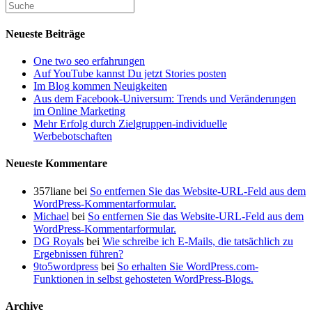
erstelle
ich
eine
Neueste Beiträge
WordPress-
Website?
One two seo erfahrungen
Auf YouTube kannst Du jetzt Stories posten
Im Blog kommen Neuigkeiten
Aus dem Facebook-Universum: Trends und Veränderungen
im Online Marketing
Mehr Erfolg durch Zielgruppen-individuelle
Werbebotschaften
Neueste Kommentare
357liane
bei
So entfernen Sie das Website-URL-Feld aus dem
WordPress-Kommentarformular.
Michael
bei
So entfernen Sie das Website-URL-Feld aus dem
WordPress-Kommentarformular.
DG Royals
bei
Wie schreibe ich E-Mails, die tatsächlich zu
Ergebnissen führen?
9to5wordpress
bei
So erhalten Sie WordPress.com-
Funktionen in selbst gehosteten WordPress-Blogs.
Archive