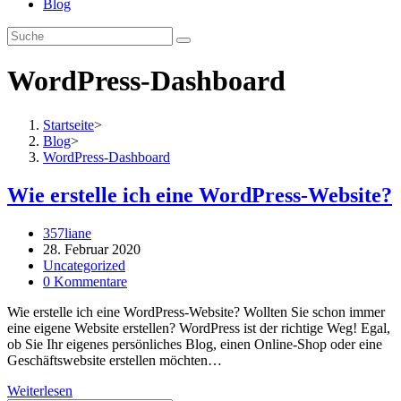
Blog
WordPress-Dashboard
Startseite
>
Blog
>
WordPress-Dashboard
Wie erstelle ich eine WordPress-Website?
Beitrags-
357liane
Autor:
Beitrag
28. Februar 2020
veröffentlicht:
Beitrags-
Uncategorized
Kategorie:
Beitrags-
0 Kommentare
Kommentare:
Wie erstelle ich eine WordPress-Website? Wollten Sie schon immer
eine eigene Website erstellen? WordPress ist der richtige Weg! Egal,
ob Sie Ihr eigenes persönliches Blog, einen Online-Shop oder eine
Geschäftswebsite erstellen möchten…
Wie
Weiterlesen