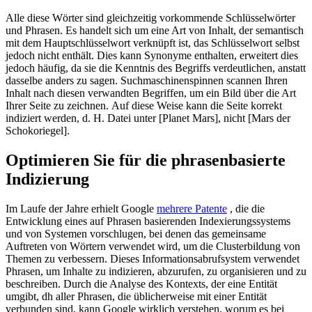
Alle diese Wörter sind gleichzeitig vorkommende Schlüsselwörter
und Phrasen. Es handelt sich um eine Art von Inhalt, der semantisch
mit dem Hauptschlüsselwort verknüpft ist, das Schlüsselwort selbst
jedoch nicht enthält. Dies kann Synonyme enthalten, erweitert dies
jedoch häufig, da sie die Kenntnis des Begriffs verdeutlichen, anstatt
dasselbe anders zu sagen. Suchmaschinenspinnen scannen Ihren
Inhalt nach diesen verwandten Begriffen, um ein Bild über die Art
Ihrer Seite zu zeichnen. Auf diese Weise kann die Seite korrekt
indiziert werden, d. H. Datei unter [Planet Mars], nicht [Mars der
Schokoriegel].
Optimieren Sie für die phrasenbasierte
Indizierung
Im Laufe der Jahre erhielt Google
mehrere
Patente
, die die
Entwicklung eines auf Phrasen basierenden Indexierungssystems
und von Systemen vorschlugen, bei denen das gemeinsame
Auftreten von Wörtern verwendet wird, um die Clusterbildung von
Themen zu verbessern. Dieses Informationsabrufsystem verwendet
Phrasen, um Inhalte zu indizieren, abzurufen, zu organisieren und zu
beschreiben. Durch die Analyse des Kontexts, der eine Entität
umgibt, dh aller Phrasen, die üblicherweise mit einer Entität
verbunden sind, kann Google wirklich verstehen, worum es bei