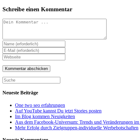
Schreibe einen Kommentar
Kommentieren
Gib
deinen
Gib
Namen
deine
Gib
oder
E-
deine
Benutzernamen
Mail-
Website-
zum
Adresse
URL
Kommentieren
zum
ein
ein
Kommentieren
(optional)
ein
Neueste Beiträge
One two seo erfahrungen
Auf YouTube kannst Du jetzt Stories posten
Im Blog kommen Neuigkeiten
Aus dem Facebook-Universum: Trends und Veränderungen im 
Mehr Erfolg durch Zielgruppen-individuelle Werbebotschaften
Neueste Kommentare