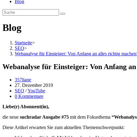
Blog
Blog
Startseite
>
SEO
>
Webanalyse für Einsteiger: Von Anfang an alles richtig machen
Webanalyse für Einsteiger: Von Anfang an 
Beitrags-
357liane
Autor:
Beitrag
27. Dezember 2019
veröffentlicht:
Beitrags-
SEO
/
YouTube
Kategorie:
Beitrags-
0 Kommentare
Kommentare:
Liebe(r) Abonnent(in),
die neue
suchradar Ausgabe #75
mit dem Fokusthema
“Webanalyse
Diese Artikel erwarten Sie zum aktuellen Themenschwerpunkt: