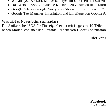
Webanalyse-Kickoff: Mit Webanalyse im Unternehmen starten
Das Webanalyse-Einmaleins: Kennzahlen verstehen und Handl
Google Ads vs. Google Analytics: Oder warum stimmen die Za
Google Tag Manager: Installation und Einpflege von Google A
Was gibt es Neues beim suchradar?
Die Artikelreihe “SEA für Einsteiger” endet mit insgesamt 19 Teile
haben Marlen Voelkner und Stefanie Frühauf von Bloofusion zusamm
Hier könn
Facebook
die Leadg