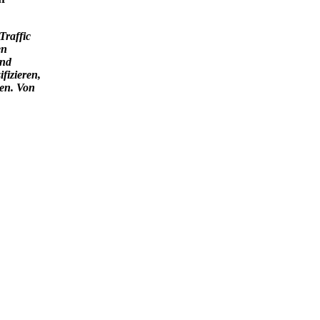
Traffic
en
und
fizieren,
ren. Von