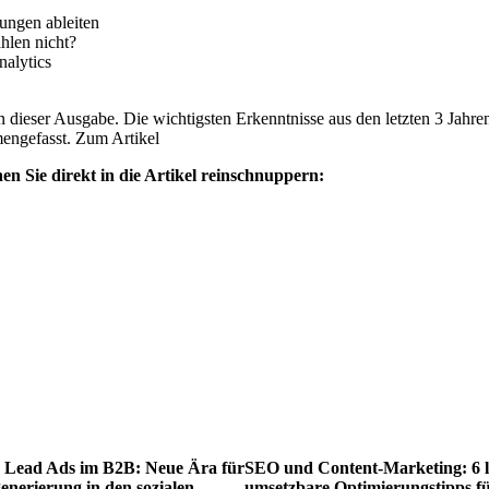
ungen ableiten
hlen nicht?
nalytics
n in dieser Ausgabe. Die wichtigsten Erkenntnisse aus den letzten 3 
engefasst. Zum Artikel
en Sie direkt in die Artikel reinschnuppern:
 Lead Ads im B2B: Neue Ära für
SEO und Content-Marketing: 6 l
enerierung in den sozialen
umsetzbare Optimierungstipps f