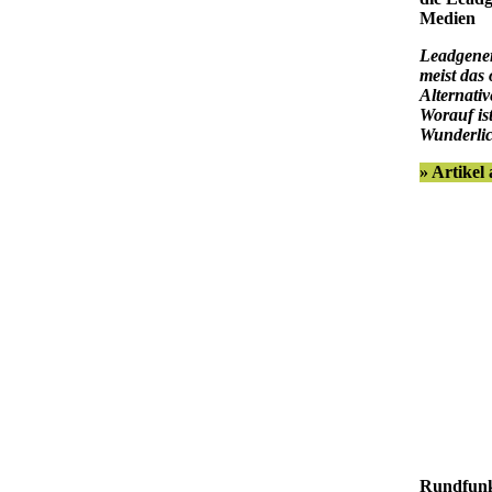
Medien
Leadgener
meist das 
Alternati
Worauf is
Wunderlic
» Artikel
Rundfunkl