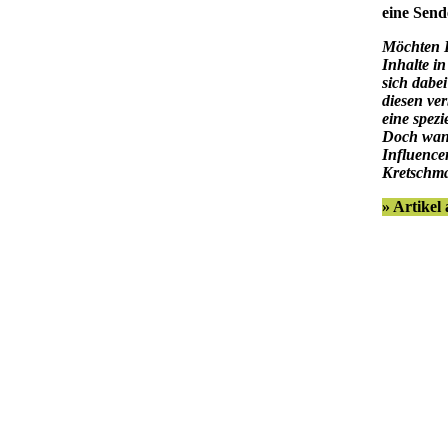
eine Send
Möchten I
Inhalte in
sich dabe
diesen ver
eine spez
Doch wann
Influence
Kretschm
» Artikel